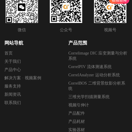
微信
公众号
视频号
网站导航
产品范围
首页
Correlimage DIC 应变测量与分析
系统
关于我们
CorrelPIV 流体测速系统
产品中心
CorrelAnalyzer 运动分析系统
解决方案 · 视频案例
CorrelBOS 二维背景纹影分析系
服务支持
统
新闻资讯
三维光学扫描测量系统
联系我们
视频引伸计
产品配件
产品耗材
实验器材