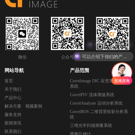
现在有优惠活动吗
可以介绍下你们的产品么
微信
公众号
视频号
网站导航
产品范围
首页
Correlimage DIC 应变测量与分析
系统
关于我们
CorrelPIV 流体测速系统
产品中心
CorrelAnalyzer 运动分析系统
解决方案 · 视频案例
CorrelBOS 二维背景纹影分析系
服务支持
统
新闻资讯
三维光学扫描测量系统
联系我们
视频引伸计