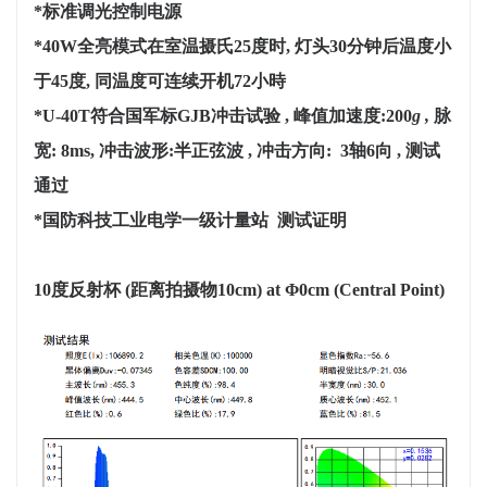
*标准调光控制电源
*40W全亮模式在室温摄氏25度时, 灯头30分钟后温度小
于45度, 同温度可连续开机72小時
*U-40T符合国军标GJB
冲击
试验 , 峰值加速度:200
g ,
脉
宽: 8ms, 冲击波形:半正弦波 , 冲击方向:
3轴6向 , 测试
通过
*国防科技工业电学一级计量站 测试证明
10度反射杯
(距离拍摄物10cm) at Φ0cm (Central Point)